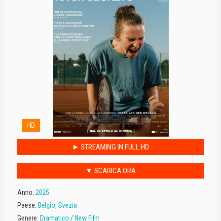
HD
► STREAMING IN FULL HD
▼ SCARICA ORA
Anno:
2025
Paese:
Belgio
,
Svezia
Genere:
Dramatico
/
New Film