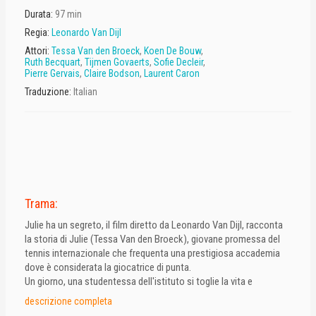
Durata:
97 min
Regia:
Leonardo Van Dijl
Attori:
Tessa Van den Broeck
,
Koen De Bouw
,
Ruth Becquart
,
Tijmen Govaerts
,
Sofie Decleir
,
Pierre Gervais
,
Claire Bodson
,
Laurent Caron
Traduzione:
Italian
Trama:
Julie ha un segreto, il film diretto da Leonardo Van Dijl, racconta
la storia di Julie (Tessa Van den Broeck), giovane promessa del
tennis internazionale che frequenta una prestigiosa accademia
dove è considerata la giocatrice di punta.
Un giorno, una studentessa dell'istituto si toglie la vita e
'’allenatore viene arrestato e indagato per fare luce sulle
descrizione completa
circostanze del tragico evento. Tutti gli studenti del club vengono